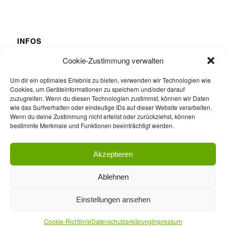
INFOS
Datenschutzerklärung
Cookie-Zustimmung verwalten
Impressum
Cookies
Um dir ein optimales Erlebnis zu bieten, verwenden wir Technologien wie
Cookies, um Geräteinformationen zu speichern und/oder darauf
Schulamt Donaueschingen
zuzugreifen. Wenn du diesen Technologien zustimmst, können wir Daten
Stadt Donaueschingen
wie das Surfverhalten oder eindeutige IDs auf dieser Website verarbeiten.
Wenn du deine Zustimmung nicht erteilst oder zurückziehst, können
Downloads
bestimmte Merkmale und Funktionen beeinträchtigt werden.
Barrierefreiheit
Akzeptieren
Ablehnen
Einstellungen ansehen
© Copyright -
Erich Kästner-Schule Donaueschingen
-
Enfold WordPress
Cookie-Richtlinie
Datenschutzerklärung
Impressum
Theme by Kriesi