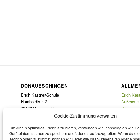
DONAUESCHINGEN
ALLME
Erich Kästner-Schule
Erich Käs
Humboldtstr. 3
Außenstel
78166 Donaueschingen
Brunnenw
Tel.: 0771 8986460
78166 DS-
Cookie-Zustimmung verwalten
Fax: 0771 898646-25
Tel.: 0771
E-Mail:
verwaltung@eks-ds.de
Fax: 0771
Um dir ein optimales Erlebnis zu bieten, verwenden wir Technologien wie C
Geräteinformationen zu speichern und/oder darauf zuzugreifen. Wenn du di
E-Mail:
ve
Technologien zustimmst, können wir Daten wie das Surfverhalten oder eindeu