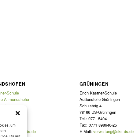
NDSHOFEN
GRÜNINGEN
tner-Schule
Erich Kästner-Schule
le Allmendshofen
Außenstelle Grüningen
eg 1
Schulsteig 4
Allmendshofen
78166 DS-Grüningen
 3124
Tel.: 0771 5404
 898646-25
Fax: 0771 898646-25
ookies, um
esen
rwaltung@eks-ds.de
E-Mail:
verwaltung@eks-ds.de
tige IDs auf